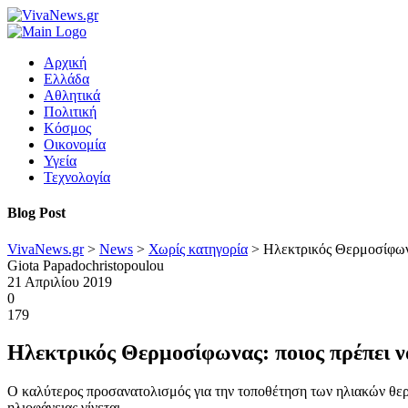
Αρχική
Ελλάδα
Αθλητικά
Πολιτική
Κόσμος
Οικονομία
Υγεία
Τεχνολογία
Blog Post
VivaNews.gr
>
News
>
Χωρίς κατηγορία
>
Ηλεκτρικός Θερμοσίφωνα
Giota Papadochristopoulou
21 Απριλίου 2019
0
179
Ηλεκτρικός Θερμοσίφωνας: ποιος πρέπει ν
Ο καλύτερος προσανατολισμός για την τοποθέτηση των ηλιακών θερ
ηλιοφάνειας γίνεται.