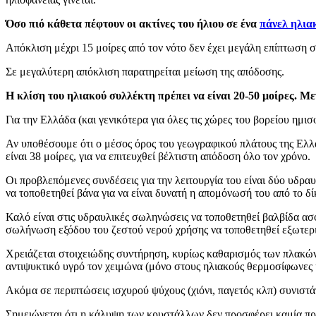
Όσο πιό κάθετα πέφτουν οι ακτίνες του ήλιου σε ένα
πάνελ ηλια
Απόκλιση μέχρι 15 μοίρες από τον νότο δεν έχει μεγάλη επίπτωση 
Σε μεγαλύτερη απόκλιση παρατηρείται μείωση της απόδοσης.
Η κλίση του ηλιακού συλλέκτη πρέπει να είναι 20-50 μοίρες. Μ
Για την Ελλάδα (και γενικότερα για όλες τις χώρες του βορείου ημισ
Αν υποθέσουμε ότι ο μέσος όρος του γεωγραφικού πλάτους της Ελλάδ
είναι 38 μοίρες, για να επιτευχθεί βέλτιστη απόδοση όλο τον χρόνο.
Οι προβλεπόμενες συνδέσεις για την λειτουργία του είναι δύο υδραυ
να τοποθετηθεί βάνα για να είναι δυνατή η απομόνωσή του από το δ
Καλό είναι στις υδραυλικές σωληνώσεις να τοποθετηθεί βαλβίδα ασ
σωλήνωση εξόδου του ζεστού νερού χρήσης να τοποθετηθεί εξωτερι
Χρειάζεται στοιχειώδης συντήρηση, κυρίως καθαρισμός των πλακών
αντιψυκτικό υγρό τον χειμώνα (μόνο στους ηλιακούς θερμοσίφωνες
Ακόμα σε περιπτώσεις ισχυρού ψύχους (χιόνι, παγετός κλπ) συνιστά
Σημειώνεται ότι η κάλυψη των κρυστάλλων δεν προσφέρει καμία πρ