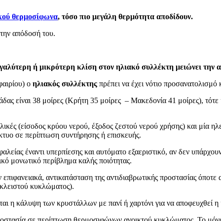
κού θερμοσίφωνα
, τόσο πιο μεγάλη θερμότητα αποδίδουν.
στην απόδοσή του.
εγαλύτερη ή μικρότερη κλίση στον ηλιακό συλλέκτη μειώνει την 
φαιρίου) ο
ηλιακός συλλέκτης
πρέπει να έχει νότιο προσανατολισμό κ
ας είναι 38 μοίρες (Κρήτη 35 μοίρες – Μακεδονία 41 μοίρες), τότε 
λικές (είσοδος κρύου νερού, έξοδος ζεστού νερού χρήσης) και μία ηλ
ίκτυο σε περίπτωση συντήρησης ή επισκευής.
φαλείας έναντι υπερπίεσης και αυτόματο εξαεριστικό, αν δεν υπάρχο
κό μονωτικό περίβλημα καλής ποιότητας.
 επιφανειακά, αντικατάσταση της αντιδιαβρωτικής προστασίας όποτε
 κλειστού κυκλώματος).
ται η κάλυψη των κρυστάλλων με πανί ή χαρτόνι για να αποφευχθεί η
οστασία σε περίπτωση θερμοσιφώνων ανοικτού κυκλώματος. Το μόνο α