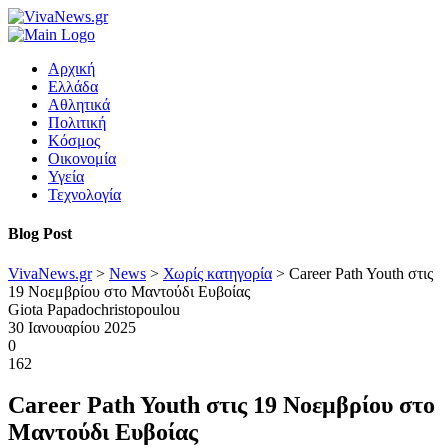
Αρχική
Ελλάδα
Αθλητικά
Πολιτική
Κόσμος
Οικονομία
Υγεία
Τεχνολογία
Blog Post
VivaNews.gr
>
News
>
Χωρίς κατηγορία
>
Career Path Youth στις
19 Νοεμβρίου στο Μαντούδι Ευβοίας
Giota Papadochristopoulou
30 Ιανουαρίου 2025
0
162
Career Path Youth στις 19 Νοεμβρίου στο
Μαντούδι Ευβοίας