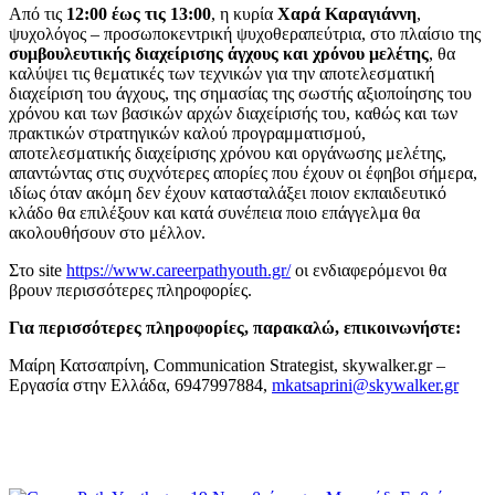
Από τις
12:00 έως τις 13:00
, η κυρία
Χαρά Καραγιάννη
,
ψυχολόγος – προσωποκεντρική ψυχοθεραπεύτρια, στο πλαίσιο της
σ
υμβουλευτική
ς
διαχείρισης άγχους και χρόνου μελέτης
, θα
καλύψει τις θεματικές των τεχνικών για την αποτελεσματική
διαχείριση του άγχους, της σημασίας της σωστής αξιοποίησης του
χρόνου και των βασικών αρχών διαχείρισής του, καθώς και των
πρακτικών στρατηγικών καλού προγραμματισμού,
αποτελεσματικής διαχείρισης χρόνου και οργάνωσης μελέτης,
απαντώντας στις συχνότερες απορίες που έχουν οι έφηβοι σήμερα,
ιδίως όταν ακόμη δεν έχουν κατασταλάξει ποιον εκπαιδευτικό
κλάδο θα επιλέξουν και κατά συνέπεια ποιο επάγγελμα θα
ακολουθήσουν στο μέλλον.
Στο site
https://www.careerpathyouth.gr/
οι ενδιαφερόμενοι θα
βρουν περισσότερες πληροφορίες.
Για περισσότερες πληροφορίες, παρακαλώ, επικοινωνήστε:
Μαίρη Κατσαπρίνη, Communication Strategist, skywalker.gr –
Εργασία στην Ελλάδα, 6947997884,
mkatsaprini@skywalker.gr