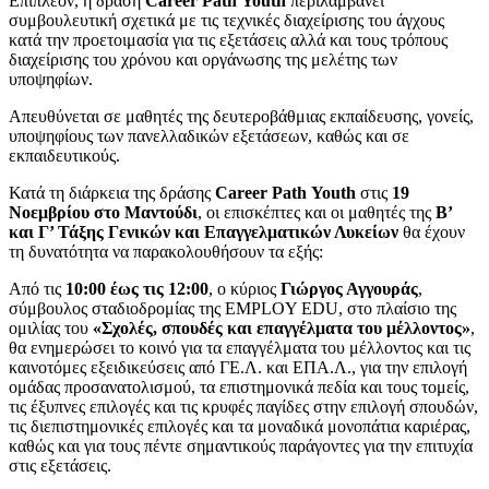
Επιπλέον, η δράση
Career
Path
Youth
περιλαμβάνει
συμβουλευτική σχετικά με τις τεχνικές διαχείρισης του άγχους
κατά την προετοιμασία για τις εξετάσεις αλλά και τους τρόπους
διαχείρισης του χρόνου και οργάνωσης της μελέτης των
υποψηφίων.
Απευθύνεται σε μαθητές της δευτεροβάθμιας εκπαίδευσης, γονείς,
υποψηφίους των πανελλαδικών εξετάσεων, καθώς και σε
εκπαιδευτικούς.
Κατά τη διάρκεια της δράσης
Career
Path
Youth
στις
19
Νοεμβρίου στο Μαντούδι
, οι επισκέπτες και οι μαθητές της
Β’
και Γ’
Τάξης Γενικών και Επαγγελματικών Λυκείων
θα έχουν
τη δυνατότητα να παρακολουθήσουν τα εξής:
Από τις
10:00 έως τις 12:00
, ο κύριος
Γιώργος Αγγουράς
,
σύμβουλος σταδιοδρομίας της EMPLOY EDU, στο πλαίσιο της
ομιλίας του
«Σχολές, σπουδές και επαγγέλματα του μέλλοντος»
,
θα ενημερώσει το κοινό για τα επαγγέλματα του μέλλοντος και τις
καινοτόμες εξειδικεύσεις από ΓΕ.Λ. και ΕΠΑ.Λ., για την επιλογή
ομάδας προσανατολισμού, τα επιστημονικά πεδία και τους τομείς,
τις έξυπνες επιλογές και τις κρυφές παγίδες στην επιλογή σπουδών,
τις διεπιστημονικές επιλογές και τα μοναδικά μονοπάτια καριέρας,
καθώς και για τους πέντε σημαντικούς παράγοντες για την επιτυχία
στις εξετάσεις.