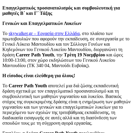
Επαγγελματικός προσανατολισμός και συμβουλευτική για
μαθητές Β΄ και Γ΄ Τάξης
Γενικών και Επαγγελματικών Λυκείων
Το
skywalker.gr – Εργασία στην Ελλάδα
, στο πλαίσιο των
πρωτοβουλιών που αφορούν την εκπαίδευση, σε συνεργασία με το
Γενικό Λύκειο Μαντουδίου και τον Σύλλογο Γονέων και
Κηδεμόνων του Γενικού Λυκείου Μαντουδίου, διοργανώνει τη
δράση
Career
Path
Youth
, την
Τρίτη 19 Νοεμβρίου
και ώρες
10:00-13:00, στον χώρο εκδηλώσεων του Γενικού Λυκείου
Μαντουδίου (ΤΚ 340 04, Μαντούδι Ευβοίας).
Η είσοδος είναι ελεύθερη για όλους!
Το
Career
Path
Youth
αποτελεί μια διά ζώσης εκπαιδευτική
δράση σχετικά με τον επαγγελματικό προσανατολισμό και τη
συμβουλευτική των μαθητών γυμνασίου και λυκείου. Βασικός
στόχος της συγκεκριμένης δράσης είναι η ενημέρωση των μαθητών
γυμνασίου και των γενικών και επαγγελματικών λυκείων για το
περιεχόμενο των σχολών της τριτοβάθμιας εκπαίδευσης, τη
διαδικασία εισαγωγής σε αυτές αλλά και τη διασύνδεση των
σπουδών τους με τη σύγχρονη αγορά εργασίας.