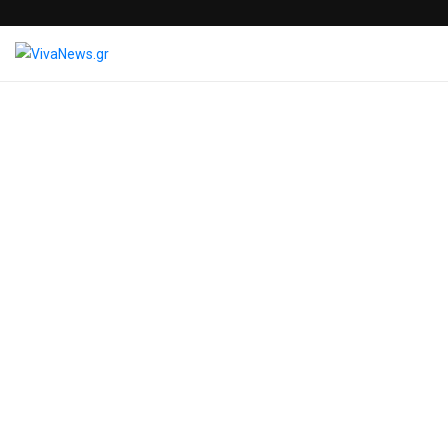
Blog Post
VivaNews.gr
>
News
>
Χωρίς κατηγορία
>
Δήμος Ηλιούπολης:
“Ανοίγουμε τον δρόμο στην
καινοτομία και στις
νεοφυείς επιχειρήσεις
Giota Papadochristopoulou
30 Ιανουαρίου 2025