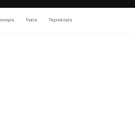
κονομία
Υγεία
Τεχνολογία
VivaNews.gr
>
News
>
Χωρίς κατηγορία
>
λοντισμού Voluntary Action 2024 Κόσμος Ανθρώπινος
0
147
ion 2024