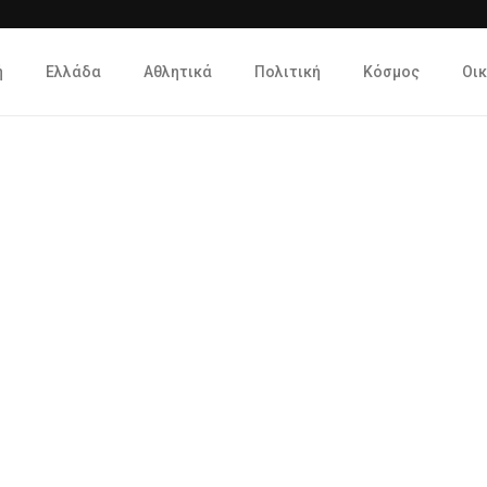
ή
Ελλάδα
Αθλητικά
Πολιτική
Κόσμος
Οι
Φεστιβάλ Εθε
οντισμού Voluntary Act