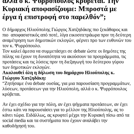
αλλά ο κ. Ψυρρόπουλος κρύβεται. Την
Κυριακή αποφασίζουμε: Μπροστά με
έργα ή επιστροφή στο παρελθόν”;
Ο δήμαρχος Ηλιούπολης Γιώργος Χατζηδάκης πιο ξεκάθαρος και
πιο αποφασιστικός από ποτέ, λίγα εικοσιτετράωρα πριν τη δεύτερη
αναμέτρηση των δημοτικών εκλογών, φέρνει προ των ευθυνών του
τον κ. Ψυρρόπουλο.
Τον καλεί άμεσα να συμμετάσχει σε debate ώστε οι δημότες της
πόλης να έχουν τη δυνατότητα να ακούσουν τα προγράμματα, τις
προτάσεις και τις λύσεις πριν τη διεξαγωγή του δεύτερου γύρου
των δημοτικών εκλογών.
Ακολουθεί όλη η δήλωση του δημάρχου Ηλιούπολης κ.
Γιώργου Χατζηδάκη:
“Ζητήσαμε ένα debate ουσίας, για μια παρουσίαση προγραμμάτων,
λύσεων, προτάσεων για την Ηλιούπολη, αλλά ο κ. Ψυρρόπουλος
κρύβεται.
Αν έχει σχέδιο για την πόλη, αν έχει ψήγματα προτάσεων, αν έχει
έστω κάτι να παρουσιάσει για το μέλλον της Ηλιούπολης, ας το
κάνει τώρα. Ειδάλλως, ας κρυφτεί μέχρι την Κυριακή πίσω από τα
social media και τα συστήματα που έχουν αναλάβει την
καθοδήγησή του.