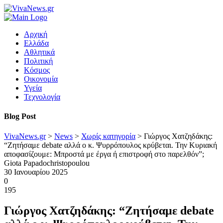
Αρχική
Ελλάδα
Αθλητικά
Πολιτική
Κόσμος
Οικονομία
Υγεία
Τεχνολογία
Blog Post
VivaNews.gr
>
News
>
Χωρίς κατηγορία
>
Γιώργος Χατζηδάκης:
“Ζητήσαμε debate αλλά ο κ. Ψυρρόπουλος κρύβεται. Την Κυριακή
αποφασίζουμε: Μπροστά με έργα ή επιστροφή στο παρελθόν”;
Giota Papadochristopoulou
30 Ιανουαρίου 2025
0
195
Γιώργος Χατζηδάκης: “Ζητήσαμε debate