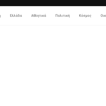
ή
Ελλάδα
Αθλητικά
Πολιτική
Κόσμος
Οι
Η Golden Home ανακοινώνει 