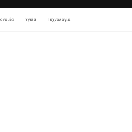
κονομία
Υγεία
Τεχνολογία
VivaNews.gr
>
News
>
Ειδήσεις
>
τη συνεργασία της με τη FinThesis για την αναβάθμιση
της εξυπηρέτησης των πελατών της
0
629