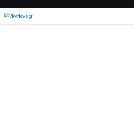
Blog Post
VivaNews.gr
>
News
>
Χωρίς κατηγορία
>
#JobDay Αφετηρία –
Λευκάδα Αναζητάς
εργασία; Σε περιμένουμε
για την κατάλληλη
προετοιμασία!
Giota Papadochristopoulou