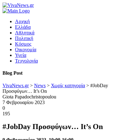
Αρχική
Ελλάδα
Αθλητικά
Πολιτική
Κόσμος
Οικονομία
Υγεία
Τεχνολογία
Blog Post
VivaNews.gr
>
News
>
Χωρίς κατηγορία
>
#JobDay
Προσφύγων… It’s On
Giota Papadochristopoulou
7 Φεβρουαρίου 2023
0
195
#JobDay Προσφύγων… It’s On
9 Φεβρουαρίου 2023, 10:00-16:00