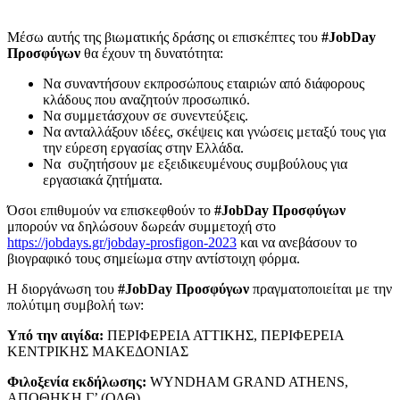
Μέσω αυτής της βιωματικής δράσης οι επισκέπτες του
#JobDay
Προσφύγων
θα έχουν τη δυνατότητα:
Να συναντήσουν εκπροσώπους εταιριών από διάφορους
κλάδους που αναζητούν προσωπικό.
Να συμμετάσχουν σε συνεντεύξεις.
Να ανταλλάξουν ιδέες, σκέψεις και γνώσεις μεταξύ τους για
την εύρεση εργασίας στην Ελλάδα.
Να συζητήσουν με εξειδικευμένους συμβούλους για
εργασιακά ζητήματα.
Όσοι επιθυμούν να επισκεφθούν το
#
JobDay
Προσφύγων
μπορούν να δηλώσουν δωρεάν συμμετοχή στο
https://jobdays.gr/jobday-prosfigon-2023
και να ανεβάσουν το
βιογραφικό τους σημείωμα στην αντίστοιχη φόρμα.
Η διοργάνωση του
#
JobDay
Προσφύγων
πραγματοποιείται με την
πολύτιμη συμβολή των:
Υπό την αιγίδα:
ΠΕΡΙΦΕΡΕΙΑ ΑΤΤΙΚΗΣ, ΠΕΡΙΦΕΡΕΙΑ
ΚΕΝΤΡΙΚΗΣ ΜΑΚΕΔΟΝΙΑΣ
Φιλοξενία εκδήλωσης:
WYNDHAM GRAND ATHENS,
ΑΠΟΘΗΚΗ Γ’ (ΟΛΘ)