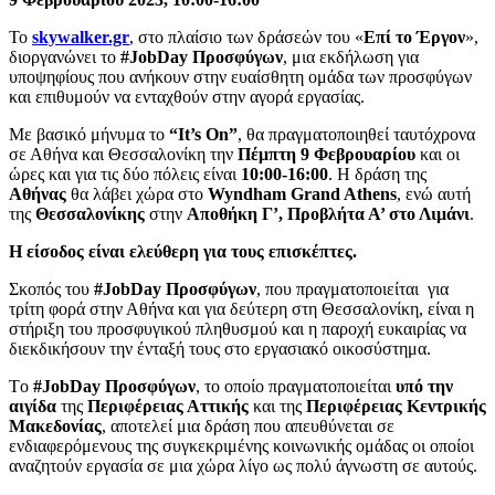
Το
skywalker.gr
, στο πλαίσιο των δράσεών του «
Επί το Έργον
»,
διοργανώνει το
#JobDay Προσφύγων
, μια εκδήλωση για
υποψηφίους που ανήκουν στην ευαίσθητη ομάδα των προσφύγων
και επιθυμούν να ενταχθούν στην αγορά εργασίας.
Με βασικό μήνυμα το
“
It
’
s
On
”
, θα πραγματοποιηθεί ταυτόχρονα
σε Αθήνα και Θεσσαλονίκη την
Πέμπτη 9 Φεβρουαρίου
και οι
ώρες και για τις δύο πόλεις είναι
10:00-16:00
. Η δράση της
Αθήνας
θα λάβει χώρα στο
Wyndham Grand
Athens
, ενώ αυτή
της
Θεσσαλονίκης
στην
Αποθήκη Γ’, Προβλήτα Α’ στο Λιμάνι
.
Η είσοδος είναι ελεύθερη για τους επισκέπτες.
Σκοπός του
#JobDay Προσφύγων
, που πραγματοποιείται για
τρίτη φορά στην Αθήνα και για δεύτερη στη Θεσσαλονίκη, είναι η
στήριξη του προσφυγικού πληθυσμού και η παροχή ευκαιρίας να
διεκδικήσουν την ένταξή τους στο εργασιακό οικοσύστημα.
Tο
#
JobDay
Προσφύγων
, το οποίο πραγματοποιείται
υπό την
αιγίδα
της
Περιφέρειας Αττικής
και της
Περιφέρειας Κεντρικής
Μακεδονίας
, αποτελεί μια δράση που απευθύνεται σε
ενδιαφερόμενους της συγκεκριμένης κοινωνικής ομάδας οι οποίοι
αναζητούν εργασία σε μια χώρα λίγο ως πολύ άγνωστη σε αυτούς.