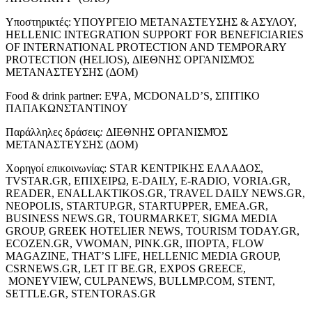
Υποστηρικτές: ΥΠΟΥΡΓΕΙΟ ΜΕΤΑΝΑΣΤΕΥΣΗΣ & ΑΣΥΛΟΥ,
HELLENIC INTEGRATION SUPPORT FOR BENEFICIARIES
OF INTERNATIONAL PROTECTION AND TEMPORARY
PROTECTION (HELIOS), ΔΙΕΘNHΣ ΟΡΓΑΝΙΣMΌΣ
ΜΕΤΑΝAΣΤΕΥΣΗΣ (ΔΟΜ)
Food & drink partner: ΕΨΑ, MCDONALD’S, ΣΠΙΤΙΚΟ
ΠΑΠΑΚΩΝΣΤΑΝΤΙΝΟΥ
Παράλληλες δράσεις
:
ΔΙΕΘNHΣ ΟΡΓΑΝΙΣMΌΣ
ΜΕΤΑΝAΣΤΕΥΣΗΣ (ΔΟΜ)
Χορηγοί επικοινωνίας: STAR ΚΕΝΤΡΙΚΗΣ ΕΛΛΑΔΟΣ,
TVSTAR.GR, ΕΠΙΧΕΙΡΩ, E-DAILY, E-RADIO, VORIA.GR,
READER, ENALLAKTIKOS.GR, TRAVEL DAILY NEWS.GR,
NEOPOLIS, STARTUP.GR, STARTUPPER, EMEA.GR,
BUSINESS NEWS.GR, TOURMARKET, SIGMA MEDIA
GROUP, GREEK HOTELIER NEWS, TOURISM TODAY.GR,
ECOZEN.GR, VWOMAN, PINK.GR, IΠΟΡΤΑ, FLOW
MAGAZINE, THAT’S LIFE, HELLENIC MEDIA GROUP,
CSRNEWS.GR, LET IT BE.GR, EXPOS GREECE,
MONEYVIEW, CULPANEWS, BULLMP.COM, STENT,
SETTLE.GR, STENTORAS.GR