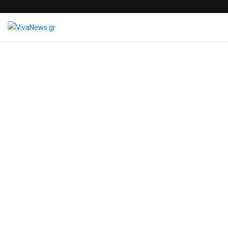
Blog Post
VivaNews.gr
>
News
>
Χωρίς κατηγορία
>
“Στην Ηλιούπολη Μένουμε
Σπίτι Δημιουργικά”:
Ψηφιακή έκθεση με έργα
μαθητών
Giota Papadochristopoulou
30 Νοεμβρίου 2020