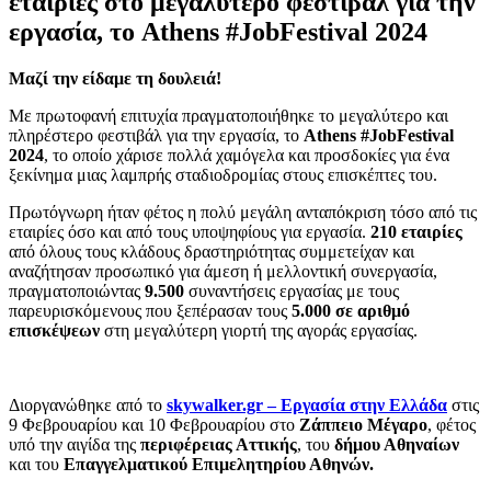
εταιρίες στο μεγαλύτερο φεστιβάλ για την
εργασία, το Athens #JobFestival 2024
Μαζί την είδαμε τη δουλειά!
Με πρωτοφανή επιτυχία πραγματοποιήθηκε το μεγαλύτερο και
πληρέστερο φεστιβάλ για την εργασία, το
Athens #JobFestival
2024
, το οποίο χάρισε πολλά χαμόγελα και προσδοκίες για ένα
ξεκίνημα μιας λαμπρής σταδιοδρομίας στους επισκέπτες του.
Πρωτόγνωρη ήταν φέτος η πολύ μεγάλη ανταπόκριση τόσο από τις
εταιρίες όσο και από τους υποψηφίους για εργασία.
210 εταιρίες
από όλους τους κλάδους δραστηριότητας συμμετείχαν και
αναζήτησαν προσωπικό για άμεση ή μελλοντική συνεργασία,
πραγματοποιώντας
9.500
συναντήσεις εργασίας με τους
παρευρισκόμενους που ξεπέρασαν τους
5.000 σε αριθμό
επισκέψεων
στη μεγαλύτερη γιορτή της αγοράς εργασίας.
Διοργανώθηκε από το
skywalker.gr – Εργασία στην Ελλάδα
στις
9 Φεβρουαρίου και 10 Φεβρουαρίου στο
Ζάππειο Μέγαρο
, φέτος
υπό την αιγίδα της
περιφέρειας Αττικής
, του
δήμου Αθηναίων
και του
Επαγγελματικού Επιμελητηρίου Αθηνών.