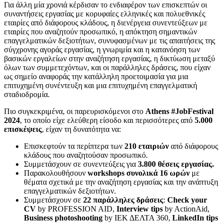
Για άλλη μία χρονιά κέρδισαν το ενδιαφέρον των επισκεπτών οι
συναντήσεις εργασίας με κορυφαίες ελληνικές και πολυεθνικές
εταιρίες από διάφορους κλάδους, η διενέργεια συνεντεύξεων με
εταιρίες που αναζητούν προσωπικό, η απόκτηση σημαντικών
επαγγελματικών δεξιοτήτων, συνυφασμένων με τις απαιτήσεις της
σύγχρονης αγοράς εργασίας, η γνωριμία και η κατανόηση των
βασικών εργαλείων στην αναζήτηση εργασίας, η δικτύωση μεταξύ
όλων των συμμετεχόντων, και οι παράλληλες δράσεις, που είχαν
ως σημείο αναφοράς την κατάλληλη προετοιμασία για μια
επιτυχημένη συνέντευξη και μια επιτυχημένη επαγγελματική
σταδιοδρομία.
Πιο συγκεκριμένα, οι παρευρισκόμενοι στο
Athens #JobFestival
2024
, το οποίο είχε ελεύθερη είσοδο και περισσότερες από
5.000
επισκέψεις
, είχαν τη δυνατότητα να:
Επισκεφτούν τα περίπτερα των
210 εταιριών
από διάφορους
κλάδους που αναζητούσαν προσωπικό.
Συμμετάσχουν σε συνεντεύξεις για
3.800 θέσεις εργασίας.
Παρακολουθήσουν
workshops
συνολικά 16 ωρών
με
θέματα σχετικά με την αναζήτηση εργασίας και την ανάπτυξη
επαγγελματικών δεξιοτήτων.
Συμμετάσχουν σε
22 παράλληλες δράσεις
:
Check
your
CV
by PROFESSION AID,
Interview
tips
by ActionAid,
Business
photoshooting
by ΙΕΚ ΔΕΛΤΑ 360,
LinkedIn
tips