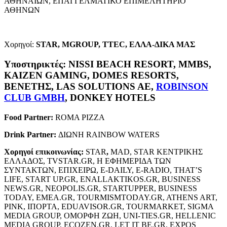
ΑΘΗΝΑΙΩΝ, ΕΠΑΓΓΕΛΜΑΤΙΚΟ ΕΠΙΜΕΛΗΤΗΡΙΟ
ΑΘΗΝΩΝ
Χορηγοί:
STAR
, MGROUP, TTEC, ΕΛΛΑ-ΔΙΚΑ ΜΑΣ
Υποστηρικτές: NISSI BEACH RESORT, MMBS,
KAIZEN GAMING, DOMES RESORTS,
ΒΕΝΕΤΗΣ, LAS SOLUTIONS AE,
ROBINSON
CLUB GMBH
, DONKEY HOTELS
Food Partner:
ROMA PIZZA
Drink Partner:
ΔΙΩΝΗ RAINBOW WATERS
Χορηγοί
επικοινωνίας
:
STAR
,
ΜAD, STAR ΚΕΝΤΡΙΚΗΣ
ΕΛΛΑΔΟΣ, TVSTAR.GR, Η ΕΦΗΜΕΡΙΔΑ ΤΩΝ
ΣΥΝΤΑΚΤΩΝ, ΕΠΙΧΕΙΡΩ, E-DAILY, E-RADIO, THAT’S
LIFE, START UP.GR, ENALLAKTIKOS.GR, BUSINESS
NEWS.GR, NEOPOLIS.GR, STARTUPPER, BUSINESS
TODAY, EMEA.GR, TOURMISMTODAY.GR, ATHENS ART,
PINK, IΠΟΡΤΑ, EDUAVISOR.GR, TOURMARKET, SIGMA
MEDIA GROUP, ΟΜΟΡΦΗ ΖΩΗ, UNI-TIES.GR, HELLENIC
MEDIA GROUP, ECOZEN.GR, LET IT BE.GR, EXPOS