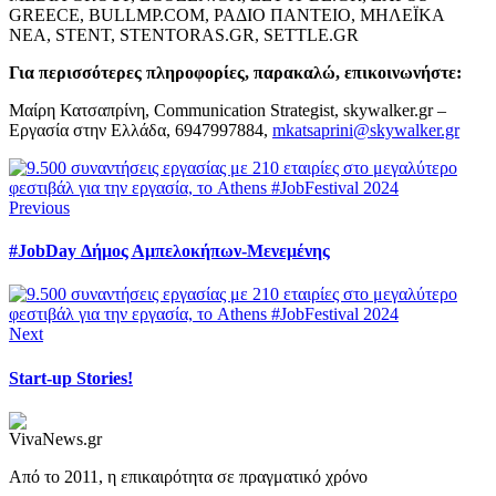
GREECE, BULLMP.COM, ΡΑΔΙΟ ΠΑΝΤΕΙΟ, ΜΗΛΕΪΚΑ
ΝΕΑ, STENT, STENTORAS.GR, SETTLE.GR
Για περισσότερες πληροφορίες, παρακαλώ, επικοινωνήστε:
Μαίρη Κατσαπρίνη, Communication Strategist, skywalker.gr –
Εργασία στην Ελλάδα, 6947997884,
mkatsaprini@skywalker.gr
Previous
#JobDay Δήμος Αμπελοκήπων-Μενεμένης
Next
Start-up Stories!
Από το 2011, η επικαιρότητα σε πραγματικό χρόνο