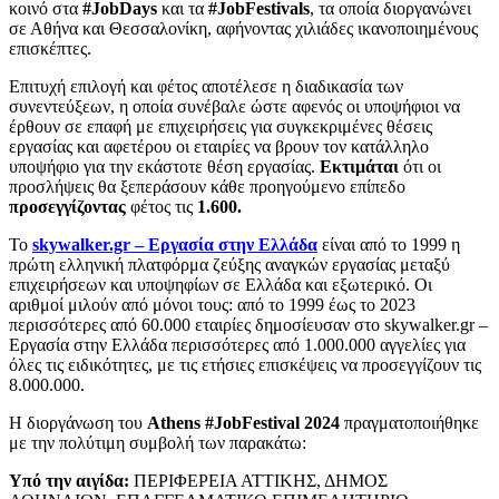
κοινό στα
#
JobDays
και τα
#
JobFestivals
, τα οποία διοργανώνει
σε Αθήνα και Θεσσαλονίκη, αφήνοντας χιλιάδες ικανοποιημένους
επισκέπτες.
Επιτυχή επιλογή και φέτος αποτέλεσε η διαδικασία των
συνεντεύξεων, η οποία συνέβαλε ώστε αφενός οι υποψήφιοι να
έρθουν σε επαφή με επιχειρήσεις για συγκεκριμένες θέσεις
εργασίας και αφετέρου οι εταιρίες να βρουν τον κατάλληλο
υποψήφιο για την εκάστοτε θέση εργασίας.
Εκτιμάται
ότι οι
προσλήψεις θα ξεπεράσουν κάθε προηγούμενο επίπεδο
προσεγγίζοντας
φέτος τις
1.600.
Το
skywalker.gr – Εργασία στην Ελλάδα
είναι από το 1999 η
πρώτη ελληνική πλατφόρμα ζεύξης αναγκών εργασίας μεταξύ
επιχειρήσεων και υποψηφίων σε Ελλάδα και εξωτερικό. Οι
αριθμοί μιλούν από μόνοι τους: από το 1999 έως το 2023
περισσότερες από 60.000 εταιρίες δημοσίευσαν στο skywalker.gr –
Εργασία στην Ελλάδα περισσότερες από 1.000.000 αγγελίες για
όλες τις ειδικότητες, με τις ετήσιες επισκέψεις να προσεγγίζουν τις
8.000.000.
Η διοργάνωση του
Athens
#JobFestival 2024
πραγματοποιήθηκε
με την πολύτιμη συμβολή των παρακάτω:
Υ
πό την αιγίδα:
ΠΕΡΙΦΕΡΕΙΑ ΑΤΤΙΚΗΣ, ΔΗΜΟΣ