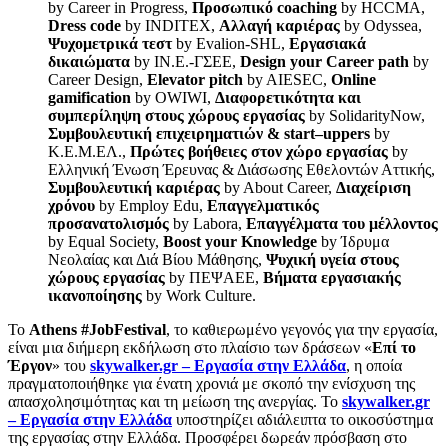
by Career in Progress,
Προσωπικό
coaching
by HCCMA,
Dress
code
by INDITEX,
Αλλαγή καριέρας
by Odyssea,
Ψυχομετρικά τεστ
by Evalion-SHL,
Εργασιακά
δικαιώματα
by ΙΝ.Ε.-ΓΣΕΕ,
Design
your
Career
path
by
Career Design,
Elevator
pitch
by AIESEC,
Online
gamification
by OWIWI,
Διαφορετικότητα και
συμπερίληψη στους χώρους εργασίας
by SolidarityNow,
Συμβουλευτική επιχειρηματιών &
start
–
uppers
by
Κ.Ε.Μ.ΕΛ.,
Πρώτες βοήθειες στον χώρο εργασίας
by
Ελληνική Ένωση Έρευνας & Διάσωσης Εθελοντών Αττικής,
Συμβουλευτική καριέρας
by About Career,
Διαχείριση
χρόνου
by Employ Edu,
Επαγγελματικός
προσανατολισμός
by Labora,
Επαγγέλματα του μέλλοντος
by Equal Society,
Boost your Knowledge
by Ίδρυμα
Νεολαίας και Διά Βίου Μάθησης,
Ψυχική υγεία στους
χώρους εργασίας
by ΠΕΨΑΕΕ,
Βήματα εργασιακής
ικανοποίησης
by Work Culture.
Το
Athens #JobFestival
, το καθιερωμένο γεγονός για την εργασία,
είναι μια διήμερη εκδήλωση στο πλαίσιο των δράσεων «
Επί το
Έργον
» του
skywalker.gr – Εργασία στην Ελλάδα
, η οποία
πραγματοποιήθηκε για ένατη χρονιά με σκοπό την ενίσχυση της
απασχολησιμότητας και τη μείωση της ανεργίας. Το
skywalker.gr
– Εργασία στην Ελλάδα
υποστηρίζει αδιάλειπτα το οικοσύστημα
της εργασίας στην Ελλάδα. Προσφέρει δωρεάν πρόσβαση στο