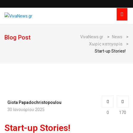
Blog Post
VivaNews.gr
>
News
>
Χωρίς κατηγορία
>
Start-up Stories!
Giota Papadochristopoulou
30 Ιανουαρίου 2025
0
170
Start-up Stories!