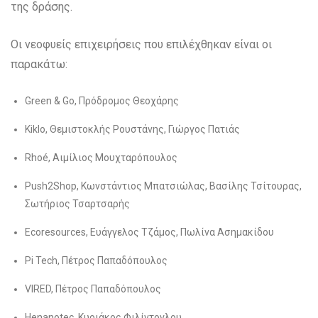
της δράσης.
Οι νεοφυείς επιχειρήσεις που επιλέχθηκαν είναι οι
παρακάτω:
Green & Go, Πρόδρομος Θεοχάρης
Kiklo, Θεμιστοκλής Ρουστάνης, Γιώργος Πατιάς
Rhoé, Αιμίλιος Μουχταρόπουλος
Push2Shop, Κωνστάντιος Μπατσιώλας, Βασίλης Τσίτουρας,
Σωτήριος Τσαρτσαρής
Ecoresources, Ευάγγελος Τζάμος, Πωλίνα Ασημακίδου
Pi Tech, Πέτρος Παπαδόπουλος
VIRED, Πέτρος Παπαδόπουλος
Henanotec, Κυριάκος Φιλίντογλου