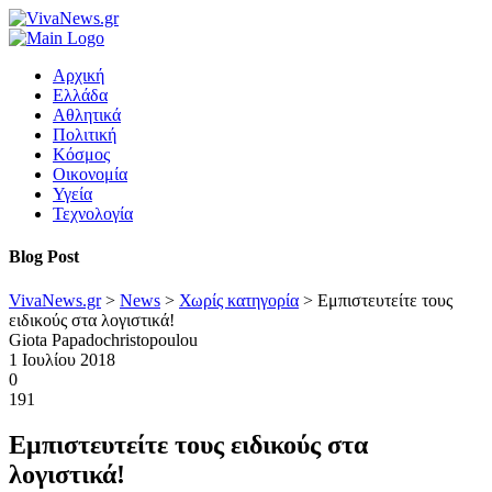
Αρχική
Ελλάδα
Αθλητικά
Πολιτική
Κόσμος
Οικονομία
Υγεία
Τεχνολογία
Blog Post
VivaNews.gr
>
News
>
Χωρίς κατηγορία
>
Εμπιστευτείτε τους
ειδικούς στα λογιστικά!
Giota Papadochristopoulou
1 Ιουλίου 2018
0
191
Εμπιστευτείτε τους ειδικούς στα
λογιστικά!