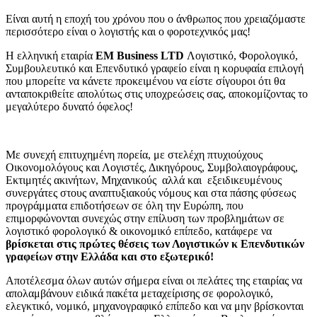
Είναι αυτή η εποχή του χρόνου που ο άνθρωπος που χρειαζόμαστε
περισσότερο είναι ο λογιστής και ο φοροτεχνικός μας!
Η ελληνική εταιρία
EM Business LTD
Λογιστικό, Φορολογικό,
Συμβουλευτικό και Επενδυτικό γραφείο είναι η κορυφαία επιλογή
που μπορείτε να κάνετε προκειμένου να είστε σίγουροι ότι θα
ανταποκριθείτε απολύτως στις υποχρεώσεις σας, αποκομίζοντας το
μεγαλύτερο δυνατό όφελος!
Με συνεχή επιτυχημένη πορεία, με στελέχη πτυχιούχους
Οικονομολόγους και Λογιστές, Δικηγόρους, Συμβολαιογράφους,
Εκτιμητές ακινήτων, Μηχανικούς αλλά και εξειδικευμένους
συνεργάτες στους αναπτυξιακούς νόμους και στα πάσης φύσεως
προγράμματα επιδοτήσεων σε όλη την Ευρώπη, που
επιμορφώνονται συνεχώς στην επίλυση των προβλημάτων σε
λογιστικό φορολογικό & οικονομικό επίπεδο, κατάφερε να
βρίσκεται στις πρώτες θέσεις των Λογιστικών κ Επενδυτικών
γραφείων στην Ελλάδα και στο εξωτερικό!
Αποτέλεσμα όλων αυτών σήμερα είναι οι πελάτες της εταιρίας να
απολαμβάνουν ειδικά πακέτα μεταχείρισης σε φορολογικό,
ελεγκτικό, νομικό, μηχανογραφικό επίπεδο και να μην βρίσκονται