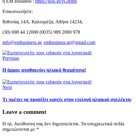
η EM Business :
https://goo.gl/vGRtmi
Επικοινωνήστε:
Βιθυνίας 14Α, Καλογρέζα, Αθήνα 14234,
(30) 698 44 12000 (0035) 989 2000 978
info@embusiness.gr
,
embusiness.gr@gmail.com
Previous
Η άμμος αποθηκεύει ηλιακή θερμότητα!
Next
Τι πρέπει να προσέξει κανείς στην επιλογή ηλιακού συλλέκτη;
Leave a comment
Η ηλ. διεύθυνση σας δεν δημοσιεύεται.
Τα υποχρεωτικά πεδία
σημειώνονται με
*