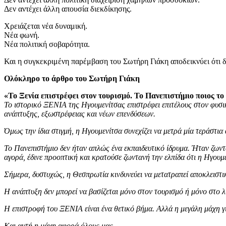
Δεν αντέχει άλλη απουσία διεκδίκησης.
Χρειάζεται νέα δυναμική.
Νέα φωνή.
Νέα πολιτική σοβαρότητα.
Και η συγκεκριμένη παρέμβαση του Σωτήρη Γιάκη αποδεικνύει ότι δ
Ολόκληρο το άρθρο του Σωτήρη Γιάκη
«Το Ξενία επιστρέφει στον τουρισμό. Το Πανεπιστήμιο ποιος το
Το ιστορικό ΞΕΝΙΑ της Ηγουμενίτσας επιστρέφει επιτέλους στον φυσικ
ανάπτυξης, εξωστρέφειας και νέων επενδύσεων.
Όμως την ίδια στιγμή, η Ηγουμενίτσα συνεχίζει να μετρά μία τεράστ
Το Πανεπιστήμιο δεν ήταν απλώς ένα εκπαιδευτικό ίδρυμα. Ήταν ζων
αγορά, έδινε προοπτική και κρατούσε ζωντανή την ελπίδα ότι η Ηγουμε
Σήμερα, δυστυχώς, η Θεσπρωτία κινδυνεύει να μετατραπεί αποκλειστικ
Η ανάπτυξη δεν μπορεί να βασίζεται μόνο στον τουρισμό ή μόνο στο λι
Η επιστροφή του ΞΕΝΙΑ είναι ένα θετικό βήμα. Αλλά η μεγάλη μάχη γ
Και αυτή η μάχη αφορά όλους μας.