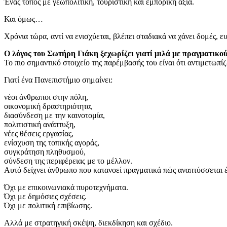
Ένας τόπος με γεωπολιτική, τουριστική και εμπορική αξία.
Και όμως…
Χρόνια τώρα, αντί να ενισχύεται, βλέπει σταδιακά να χάνει δομές, ευ
Ο λόγος του Σωτήρη Γιάκη ξεχωρίζει γιατί μιλά με πραγματικο
Το πιο σημαντικό στοιχείο της παρέμβασής του είναι ότι αντιμετωπί
Γιατί ένα Πανεπιστήμιο σημαίνει:
νέοι άνθρωποι στην πόλη,
οικονομική δραστηριότητα,
διασύνδεση με την καινοτομία,
πολιτιστική ανάπτυξη,
νέες θέσεις εργασίας,
ενίσχυση της τοπικής αγοράς,
συγκράτηση πληθυσμού,
σύνδεση της περιφέρειας με το μέλλον.
Αυτό δείχνει άνθρωπο που κατανοεί πραγματικά πώς αναπτύσσεται έ
Όχι με επικοινωνιακά πυροτεχνήματα.
Όχι με δημόσιες σχέσεις.
Όχι με πολιτική επιβίωσης.
Αλλά με στρατηγική σκέψη, διεκδίκηση και σχέδιο.