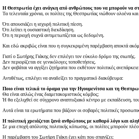
Η Θεσπρωτία έχει ανάγκη από ανθρώπους που να μπορούν να στ
Τα τελευταία χρόνια, οι πολίτες της Θεσπρωτίας νιώθουν ολοένα και
Ότι απουσιάζει η ισχυρή πολιτική πίεση.
Ότι λείπει η ουσιαστική διεκδίκηση.
Ότι η περιοχή συχνά αντιμετωπίζεται ως δεδομένη.
Και εδώ ακριβώς είναι που η συγκεκριμένη παρέμβαση αποκτά ακόμ
Γιατί ο Σωτήρης Γιάκης δεν επιλέγει τον εύκολο δρόμο της σιωπής.
Δεν περιορίζεται σε γενικόλογες τοποθετήσεις.
Δεν φοβάται να αγγίξει ζητήματα που εκθέτουν πολιτικές ανεπάρκει
Αντιθέτως, επιλέγει να αναδείξει το πραγματικό διακύβευμα:
Ποιο είναι τελικά το όραμα για την Ηγουμενίτσα και τη Θεσπρω
Θα είναι απλώς ένας διαμετακομιστικός κόμβος;
Ή θα εξελιχθεί σε σύγχρονο αναπτυξιακό κέντρο με εκπαίδευση, του
Αυτά είναι τα ερωτήματα που βάζουν οι σοβαρές πολιτικές προσωπικ
Η πολιτική χρειάζεται ξανά ανθρώπους με καθαρό λόγο και αληθ
Σε μια εποχή απόλυτης πολιτικής κόπωσης, οι πολίτες μπορούν πλέο
Η παρέμβαση του Σωτήρη Γιάκη έχει κάτι που σπανίζει: