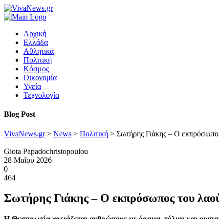
Αρχική
Ελλάδα
Αθλητικά
Πολιτική
Κόσμος
Οικονομία
Υγεία
Τεχνολογία
Blog Post
VivaNews.gr
>
News
>
Πολιτική
>
Σωτήρης Γιάκης – Ο εκπρόσωπος 
Giota Papadochristopoulou
28 Μαΐου 2026
0
464
Σωτήρης Γιάκης – Ο εκπρόσωπος του λαού 
Η Θεσπρωτία χρειάζεται ανθρώπους με όραμα, τόλμη και ουσιασ