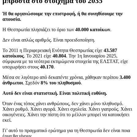
μπροστά στο στοίχημα του 2035
Ή θα οργανώσουμε την επιστροφή, ή θα συνηθίσουμε την
απουσία.
Η Θεσπρωτία πλησιάζει το όριο των
40.000 κατοίκων
.
Δεν είναι απλώς αριθμός. Είναι προειδοποίηση.
Το 2011 η Περιφερειακή Ενότητα Θεσπρωτίας είχε
43.587
κατοίκους
. Το 2021 είχε
40.804
. Την 1η Ιανουαρίου 2025,
σύμφωνα με τα νεότερα εκτιμώμενα στοιχεία της ΕΛΣΤΑΤ, είχε
υποχωρήσει στους
40.170
.
Μέσα σε λιγότερο από δεκαπέντε χρόνια, χάθηκαν περίπου
3.400
άνθρωποι
. Σχεδόν
8% του πληθυσμού
.
Αυτό δεν είναι στατιστική. Είναι πολιτική ευθύνη.
Όταν ένας τόπος χάνει ανθρώπους, δεν χάνει μόνο πληθυσμό.
Χάνει ρυθμό. Χάνει αγορά. Χάνει σχολεία. Χάνει γιατρούς. Χάνει
οικογένειες. Χάνει την πίστη ότι το μέλλον μπορεί να κατοικήσει
εκεί.
Γι’ αυτό το πραγματικό ερώτημα για τη Θεσπρωτία δεν είναι ποια
έργα θα γίνουν.