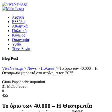
Αρχική
Ελλάδα
Αθλητικά
Πολιτική
Κόσμος
Οικονομία
Υγεία
Τεχνολογία
Blog Post
VivaNews.gr
>
News
>
Πολιτική
>
Το όριο των 40.000 – Η
Θεσπρωτία μπροστά στο στοίχημα του 2035
Giota Papadochristopoulou
31 Μαΐου 2026
0
455
Το όριο των 40.000 – Η Θεσπρωτία